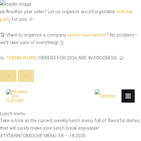
Skip
to
🍰 Another year older? Let us organize an unforgettable
birthday
content
party
for you. 🎉
🏆 Want to organize a company
sports tournament
? No problem—
we’ll take care of everything! 🥇
🥳
TEAMBUILDING
ORDERS FOR 2026 ARE IN PROGRESS. 🤝
‹
›
Lunch menu
Take a look at the current weekly lunch menu full of flavorful dishes,
that will surely make your lunch break enjoyable!
#TÝDENNÍ OBĚDOVÉ MENU 3.8.– 7.8.2026