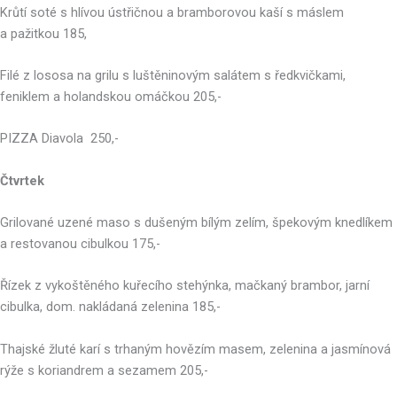
Krůtí soté s hlívou ústřičnou a bramborovou kaší s máslem
a pažitkou 185,
Filé z lososa na grilu s luštěninovým salátem s ředkvičkami,
feniklem a holandskou omáčkou 205,-
PIZZA Diavola 250,-
Čtvrtek
Grilované uzené maso s dušeným bílým zelím, špekovým knedlíkem
a restovanou cibulkou 175,-
Řízek z vykoštěného kuřecího stehýnka, mačkaný brambor, jarní
cibulka, dom. nakládaná zelenina 185,-
Thajské žluté karí s trhaným hovězím masem, zelenina a jasmínová
rýže s koriandrem a sezamem 205,-