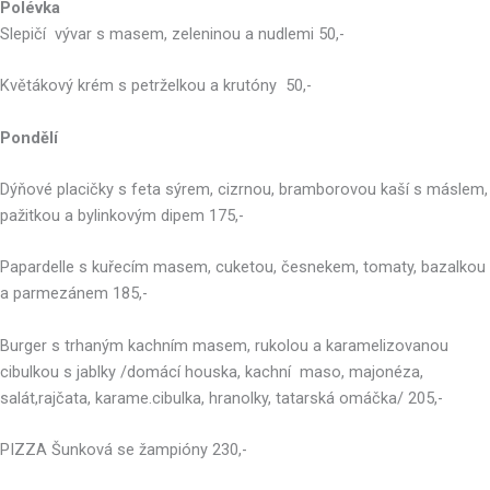
Polévka
Slepičí vývar s masem, zeleninou a nudlemi 50,-
Květákový krém s petrželkou a krutóny 50,-
Pondělí
Dýňové placičky s feta sýrem, cizrnou, bramborovou kaší s máslem,
pažitkou a bylinkovým dipem 175,-
Papardelle s kuřecím masem, cuketou, česnekem, tomaty, bazalkou
a parmezánem 185,-
Burger s trhaným kachním masem, rukolou a karamelizovanou
cibulkou s jablky /domácí houska, kachní maso, majonéza,
salát,rajčata, karame.cibulka, hranolky, tatarská omáčka/ 205,-
PIZZA Šunková se žampióny 230,-