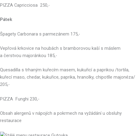
PIZZA Capricciosa 250,-
Pátek
Špagety Carbonara s parmezánem 175,-
Vepřová krkovice na houbách s bramborovou kaší s máslem
a čerstvou majoránkou 185,-
Quesadilla s trhaným kuřecím masem, kukuřicí a paprikou /tortila,
kuřecí maso, chedar, kukuřice, paprika, hranolky, chipotlle majonéza/
205,-
PIZZA Funghi 230,-
Obsah alergenů v nápojích a pokrmech na vyžádání u obsluhy
restaurace