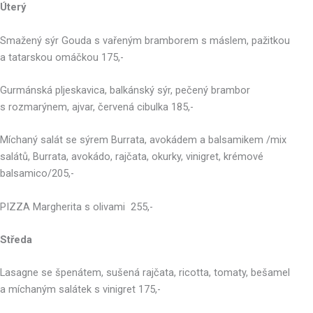
Úterý
Smažený sýr Gouda s vařeným bramborem s máslem, pažitkou
a tatarskou omáčkou 175,-
Gurmánská pljeskavica, balkánský sýr, pečený brambor
s rozmarýnem, ajvar, červená cibulka 185,-
Míchaný salát se sýrem Burrata, avokádem a balsamikem /mix
salátů, Burrata, avokádo, rajčata, okurky, vinigret, krémové
balsamico/205,-
PIZZA Margherita s olivami 255,-
Středa
Lasagne se špenátem, sušená rajčata, ricotta, tomaty, bešamel
a míchaným salátek s vinigret 175,-